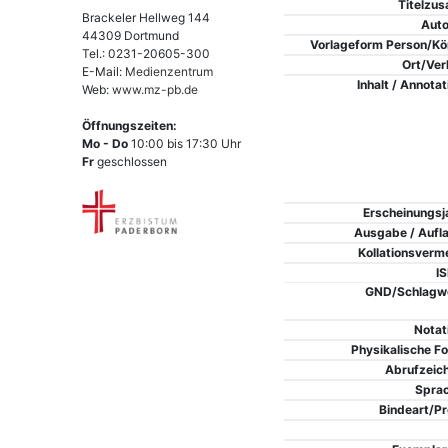
Titelzus
Brackeler Hellweg 144
Auto
44309 Dortmund
Vorlageform Person/Kö
Tel.: 0231-20605-300
Ort/Ver
E-Mail:
Medienzentrum
Inhalt / Annotat
Web:
www.mz-pb.de
Öffnungszeiten:
Mo - Do
10:00 bis 17:30 Uhr
Fr
geschlossen
Erscheinungsj
Ausgabe / Aufl
Kollationsverm
I
GND/Schlagw
Notat
Physikalische F
Abrufzeic
Spra
Bindeart/Pr