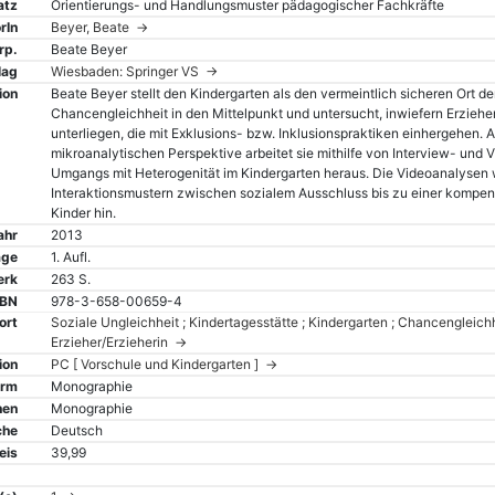
atz
Orientierungs- und Handlungsmuster pädagogischer Fachkräfte
rIn
Beyer, Beate →
rp.
Beate Beyer
lag
Wiesbaden: Springer VS →
ion
Beate Beyer stellt den Kindergarten als den vermeintlich sicheren Ort 
Chancengleichheit in den Mittelpunkt und untersucht, inwiefern Erziehe
unterliegen, die mit Exklusions- bzw. Inklusionspraktiken einhergehen.
mikroanalytischen Perspektive arbeitet sie mithilfe von Interview- und 
Umgangs mit Heterogenität im Kindergarten heraus. Die Videoanalysen 
Interaktionsmustern zwischen sozialem Ausschluss bis zu einer kompe
Kinder hin.
ahr
2013
age
1. Aufl.
erk
263 S.
SBN
978-3-658-00659-4
ort
Soziale Ungleichheit ; Kindertagesstätte ; Kindergarten ; Chancengleichhei
Erzieher/Erzieherin →
ion
PC [ Vorschule und Kindergarten ] →
orm
Monographie
hen
Monographie
che
Deutsch
eis
39,99