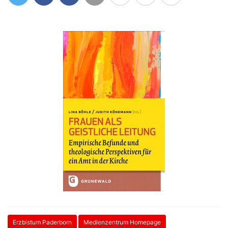
tweet
teilen
like
mail
Info
drucken
mehr
Erzbistum Paderborn
Medienzentrum Homepage