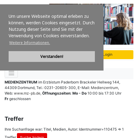
Um unsere Webseite optimal erleben zu
können, werden Cookies eingesetzt. Durch
Nutzung dieser Seite sind Sie mit der
Verwendung von Cookies einverstanden.
Weitere Informationen.
Verstanden!
MEDIENZENTRUM
im Erzbistum Paderborn
Brackeler Hellweg 144
,
44309 Dortmund
,
Tel.: 0231-20605-300
,
E-Mail:
Medienzentrum
,
Web:
www.mz-pb.de
,
Öffnungszeiten:
Mo - Do
10:00 bis 17:30 Uhr
Fr
geschlossen
Treffer
Ihre Suchanfrage war: Titel, Medien, Autor: Identnummer=110475 ⇒
1
Treffer