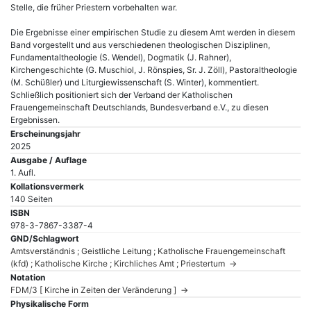
Stelle, die früher Priestern vorbehalten war.
Die Ergebnisse einer empirischen Studie zu diesem Amt werden in diesem
Band vorgestellt und aus verschiedenen theologischen Disziplinen,
Fundamentaltheologie (S. Wendel), Dogmatik (J. Rahner),
Kirchengeschichte (G. Muschiol, J. Rönspies, Sr. J. Zöll), Pastoraltheologie
(M. Schüßler) und Liturgiewissenschaft (S. Winter), kommentiert.
Schließlich positioniert sich der Verband der Katholischen
Frauengemeinschaft Deutschlands, Bundesverband e.V., zu diesen
Ergebnissen.
Erscheinungsjahr
2025
Ausgabe / Auflage
1. Aufl.
Kollationsvermerk
140 Seiten
ISBN
978-3-7867-3387-4
GND/Schlagwort
Amtsverständnis ; Geistliche Leitung ; Katholische Frauengemeinschaft
(kfd) ; Katholische Kirche ; Kirchliches Amt ; Priestertum →
Notation
FDM/3 [ Kirche in Zeiten der Veränderung ] →
Physikalische Form