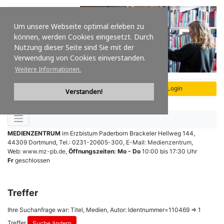
Um unsere Webseite optimal erleben zu
können, werden Cookies eingesetzt. Durch
Nutzung dieser Seite sind Sie mit der
Verwendung von Cookies einverstanden.
Weitere Informationen.
Verstanden!
MEDIENZENTRUM
im Erzbistum Paderborn
Brackeler Hellweg 144
,
44309 Dortmund
,
Tel.: 0231-20605-300
,
E-Mail:
Medienzentrum
,
Web:
www.mz-pb.de
,
Öffnungszeiten:
Mo - Do
10:00 bis 17:30 Uhr
Fr
geschlossen
Treffer
Ihre Suchanfrage war: Titel, Medien, Autor: Identnummer=110469 ⇒
1
Treffer