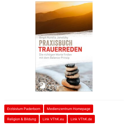
Erzbistum Paderborn
Medienzentrum Homepage
Religion & Bildung
Link VThK.eu
Link VThK.de