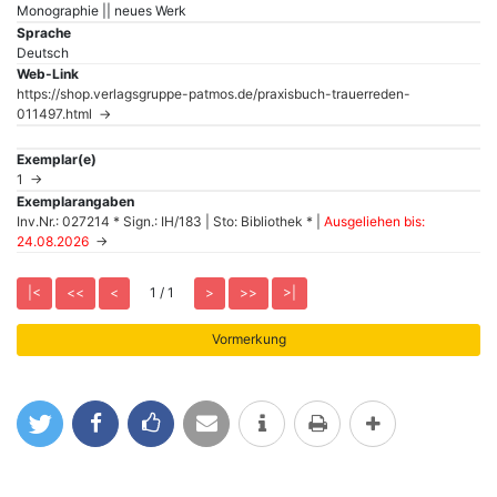
Monographie || neues Werk
Sprache
Deutsch
Web-Link
https://shop.verlagsgruppe-patmos.de/praxisbuch-trauerreden-
011497.html →
Exemplar(e)
1 →
Exemplarangaben
Inv.Nr.: 027214 * Sign.: IH/183 | Sto: Bibliothek * |
Ausgeliehen bis:
24.08.2026
→
1 / 1
tweet
teilen
like
mail
Info
drucken
mehr