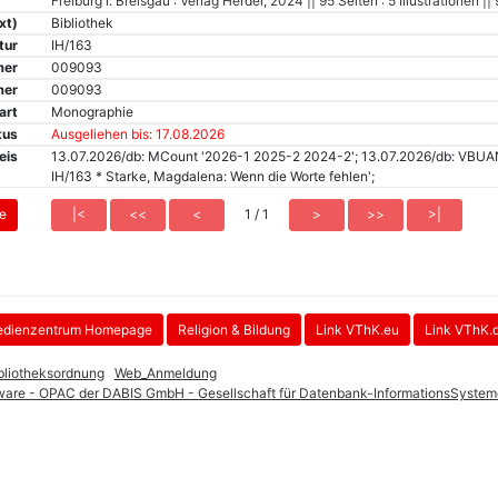
Freiburg i. Breisgau : Verlag Herder, 2024 || 95 Seiten : 5 Illustration
xt)
Bibliothek
tur
IH/163
mer
009093
mer
009093
art
Monographie
tus
Ausgeliehen bis: 17.08.2026
eis
13.07.2026/db: MCount '2026-1 2025-2 2024-2'; 13.07.2026/db: VBUANZ
IH/163 * Starke, Magdalena: Wenn die Worte fehlen';
1 / 1
dienzentrum Homepage
Religion & Bildung
Link VThK.eu
Link VThK.
bliotheksordnung
Web_Anmeldung
oftware - OPAC der DABIS GmbH - Gesellschaft für Datenbank-InformationsSystem