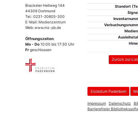
Brackeler Hellweg 144
Standort (Te
44309 Dortmund
Signa
Tel.: 0231-20605-300
Inventarnum
E-Mail:
Medienzentrum
Verbuchungsnum
Web:
www.mz-pb.de
Medien
Ausleihsta
Öffnungszeiten:
Hinw
Mo - Do
10:00 bis 17:30 Uhr
Fr
geschlossen
Erzbistum Paderborn
Me
Impressum
Datenschutz
Bi
Barrierefreier Bibliothekss