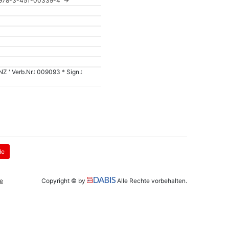
en || 978-3-451-00339-4 →
 ' Verb.Nr.: 009093 * Sign.:
de
e
Copyright © by
Alle Rechte vorbehalten.