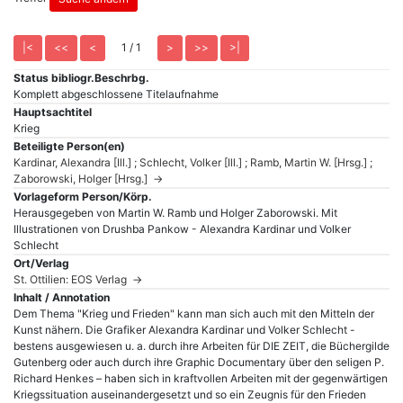
1 / 1
Status bibliogr.Beschrbg.
Komplett abgeschlossene Titelaufnahme
Hauptsachtitel
Krieg
Beteiligte Person(en)
Kardinar, Alexandra [Ill.] ; Schlecht, Volker [Ill.] ; Ramb, Martin W. [Hrsg.] ;
Zaborowski, Holger [Hrsg.] →
Vorlageform Person/Körp.
Herausgegeben von Martin W. Ramb und Holger Zaborowski. Mit
Illustrationen von Drushba Pankow - Alexandra Kardinar und Volker
Schlecht
Ort/Verlag
St. Ottilien: EOS Verlag →
Inhalt / Annotation
Dem Thema "Krieg und Frieden" kann man sich auch mit den Mitteln der
Kunst nähern. Die Grafiker Alexandra Kardinar und Volker Schlecht -
bestens ausgewiesen u. a. durch ihre Arbeiten für DIE ZEIT, die Büchergilde
Gutenberg oder auch durch ihre Graphic Documentary über den seligen P.
Richard Henkes – haben sich in kraftvollen Arbeiten mit der gegenwärtigen
Kriegssituation auseinandergesetzt und so ein Zeugnis für den Frieden