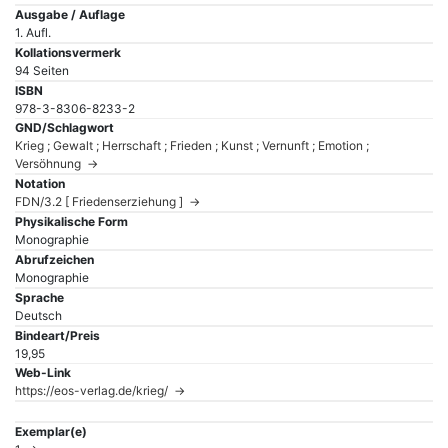
Ausgabe / Auflage
1. Aufl.
Kollationsvermerk
94 Seiten
ISBN
978-3-8306-8233-2
GND/Schlagwort
Krieg ; Gewalt ; Herrschaft ; Frieden ; Kunst ; Vernunft ; Emotion ;
Versöhnung →
Notation
FDN/3.2 [ Friedenserziehung ] →
Physikalische Form
Monographie
Abrufzeichen
Monographie
Sprache
Deutsch
Bindeart/Preis
19,95
Web-Link
https://eos-verlag.de/krieg/ →
Exemplar(e)