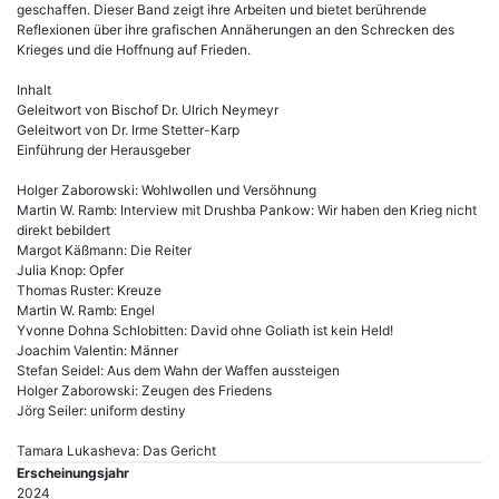
geschaffen. Dieser Band zeigt ihre Arbeiten und bietet berührende
Reflexionen über ihre grafischen Annäherungen an den Schrecken des
Krieges und die Hoffnung auf Frieden.
Inhalt
Geleitwort von Bischof Dr. Ulrich Neymeyr
Geleitwort von Dr. Irme Stetter-Karp
Einführung der Herausgeber
Holger Zaborowski: Wohlwollen und Versöhnung
Martin W. Ramb: Interview mit Drushba Pankow: Wir haben den Krieg nicht
direkt bebildert
Margot Käßmann: Die Reiter
Julia Knop: Opfer
Thomas Ruster: Kreuze
Martin W. Ramb: Engel
Yvonne Dohna Schlobitten: David ohne Goliath ist kein Held!
Joachim Valentin: Männer
Stefan Seidel: Aus dem Wahn der Waffen aussteigen
Holger Zaborowski: Zeugen des Friedens
Jörg Seiler: uniform destiny
Tamara Lukasheva: Das Gericht
Erscheinungsjahr
2024