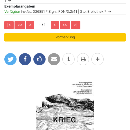
1 →
Exemplarangaben
Verfügbar
Inv.Nr.: 026851 * Sign.: FDN/3.2/41 | Sto: Bibliothek * →
1 / 1
tweet
teilen
like
mail
Info
drucken
mehr