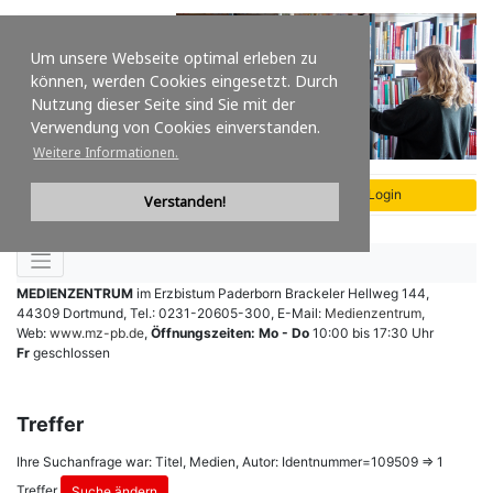
Um unsere Webseite optimal erleben zu
können, werden Cookies eingesetzt. Durch
Nutzung dieser Seite sind Sie mit der
Verwendung von Cookies einverstanden.
Weitere Informationen.
Verstanden!
MEDIENZENTRUM
im Erzbistum Paderborn
Brackeler Hellweg 144
,
44309 Dortmund
,
Tel.: 0231-20605-300
,
E-Mail:
Medienzentrum
,
Web:
www.mz-pb.de
,
Öffnungszeiten:
Mo - Do
10:00 bis 17:30 Uhr
Fr
geschlossen
Treffer
Ihre Suchanfrage war: Titel, Medien, Autor: Identnummer=109509 ⇒
1
Treffer